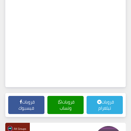
قروبات
قروبات
قروبات
تيلغرام
وتساب
فيسبوك
AK Groups