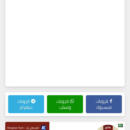
قروبات
قروبات
قروبات
فيسبوك
وتساب
تيلغرام
القبطان تك - Alkoptan Tech