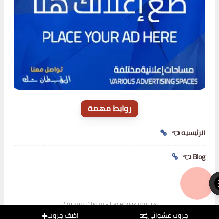
روابط مهمة
👈 الرئيسية
👈 Blog
قروبات فيسبوك - Facebook groups
جروب عشوائي
اضف جروب