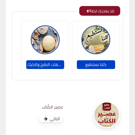
قد يعجبك ايضا
كلنا نستطيع
وصفات الطبخ والكيك Recipes Cooking
عصير الكُتاب
التالي