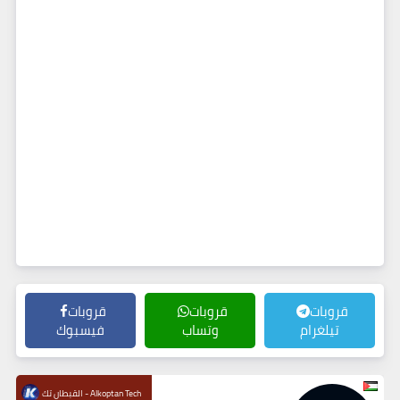
قروبات
قروبات
قروبات
تيلغرام
وتساب
فيسبوك
القبطان تك - Alkoptan Tech